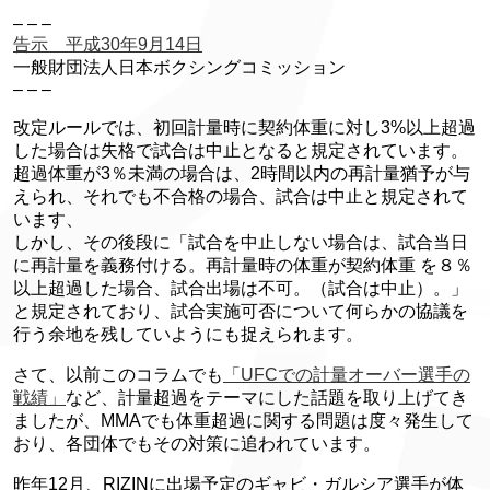
– – –
告示 平成30年9月14日
一般財団法人日本ボクシングコミッション
– – –
改定ルールでは、初回計量時に契約体重に対し3%以上超過
した場合は失格で試合は中止となると規定されています。
超過体重が3％未満の場合は、2時間以内の再計量猶予が与
えられ、それでも不合格の場合、試合は中止と規定されて
います、
しかし、その後段に「試合を中止しない場合は、試合当日
に再計量を義務付ける。再計量時の体重が契約体重 を８％
以上超過した場合、試合出場は不可。（試合は中止）。」
と規定されており、試合実施可否について何らかの協議を
行う余地を残していようにも捉えられます。
さて、以前このコラムでも
「UFCでの計量オーバー選手の
戦績」
など、計量超過をテーマにした話題を取り上げてき
ましたが、MMAでも体重超過に関する問題は度々発生して
おり、各団体でもその対策に追われています。
昨年12月、RIZINに出場予定のギャビ・ガルシア選手が体