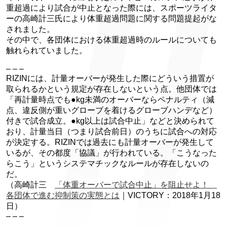
重超過により試合が中止となった際には、スポーツライタ
ーの高崎計三氏により体重超過問題に関する問題提起がな
されました。
その中で、各団体における体重超過時のルールについても
触れられていました。
– – –
RIZINには、計量オーバーが発生した際にどういう措置が
取られるかという規定が存在しないという点。他団体では
「再計量時点でも●kg未満のオーバーならペナルティ（減
点、違反側が重いグローブを着けるグローブハンデなど）
付きで試合成立。●kg以上は試合中止」などと決められて
おり、計量当日（つまり試合前日）のうちに試合への対応
が決定する。RIZINでは過去にも計量オーバーが発生して
いるが、その都度「協議」が行われている。「こうなった
らこう」というシステマチックなルールが存在しないの
だ。
（高崎計三
「体重オーバーで試合中止」を阻止せよ！
各団体で進む抑制策の実態とは
｜VICTORY：2018年1月18
日）
– – –