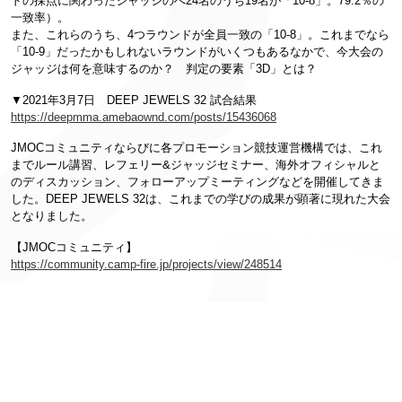
ドの採点に関わったジャッジのべ24名のうち19名が「10-8」。79.2％の
一致率）。
また、これらのうち、4つラウンドが全員一致の「10-8」。
これまでなら
「10-9」だったかもしれないラウンドがいくつもあるなかで、今大会の
ジャッジは何を意味するのか？ 判定の要素「3D」とは？
▼2021年3月7日 DEEP JEWELS 32 試合結果
https://deepmma.amebaownd.com/posts/15436068
JMOCコミュニティならびに各プロモーション競技運営機構では、これ
までルール講習、レフェリー&ジャッジセミナー、海外オフィシャルと
のディスカッション、フォローアップミーティングなどを開催してきま
した。DEEP JEWELS 32は、これまでの学びの成果が顕著に現れた大会
となりました。
【JMOCコミュニティ】
https://community.camp-fire.jp/projects/view/248514