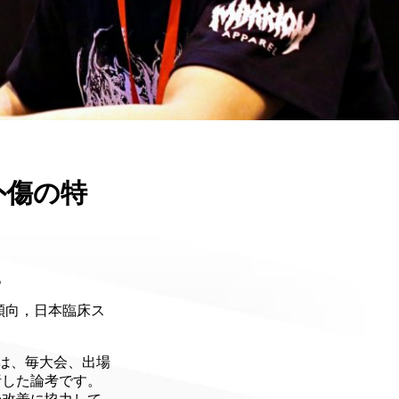
外傷の特
。
傾向，日本臨床ス
方は、毎大会、出場
析した論考です。