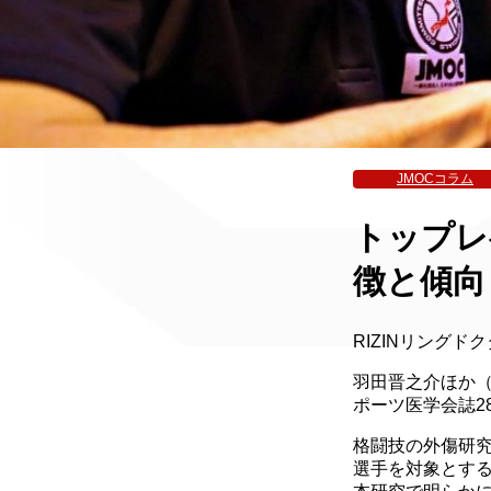
JMOCコラム
トップレ
徴と傾向
RIZINリング
羽田晋之介ほか（
ポーツ医学会誌28(1
格闘技の外傷研究
選手を対象とす