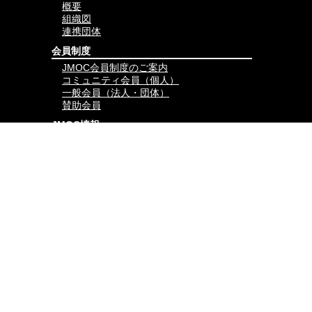
概要
組織図
連携団体
会員制度
JMOC会員制度のご案内
コミュニティ会員（個人）
一般会員（法人・団体）
賛助会員
JMOC情報
JMOCコラム
試合結果
講習会-開催情報-
講習会-開催報告-
公式グッズ（外部サイト）
会員専用ページ
会員限定コラム
JMOCコミュニティ
HOME
mail
twitter
facebook
instagram
Copyright Japan MMA Officials Committee
プライバシーポリシー
ソーシャルメディアポリシー