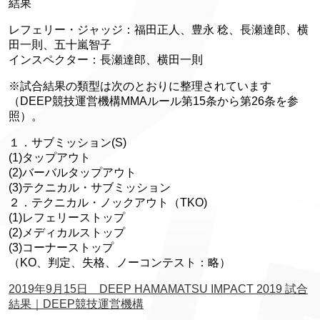
結果
レフェリー・ジャッジ：福田正人、豊永 稔、長瀬達郎、横
田一則、五十嵐智子
インスペクター：長瀬達郎、横田一則
※試合結果の類型は次のとおりに整理されています
（DEEP競技運営機構MMAルール第15条から第26条を参
照）。
１．サブミッション(S)
(1)タップアウト
(2)バーバルタップアウト
(3)テクニカル・サブミッション
２．テクニカル・ノックアウト（TKO)
(1)レフェリーストップ
(2)メディカルストップ
(3)コーナーストップ
（KO、判定、失格、ノーコンテスト：略）
2019年9月15日 DEEP HAMAMATSU IMPACT 2019 試合
結果｜DEEP競技運営機構