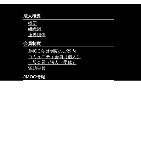
法人概要
概要
組織図
連携団体
会員制度
JMOC会員制度のご案内
コミュニティ会員（個人）
一般会員（法人・団体）
賛助会員
JMOC情報
JMOCコラム
試合結果
講習会-開催情報-
講習会-開催報告-
公式グッズ（外部サイト）
会員専用ページ
会員限定コラム
JMOCコミュニティ