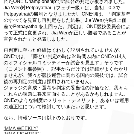
れたONE Championshipでの試合の判定が覆されました。
Jia Wen対Petpayathai（フェザー級）は、当初、0-3で
Petpayathaiの勝利となりましたが、ONE側は、「判定基準
のすべてを見直し再判定をした結果、Jia Wenが採点上僅
差でPetpayathaiを上回った。判定は、ONE競技委員会によ
って正式に変更され、Jia Wenが正しい勝者であることが
宣告された」と発表しました。
再判定に至った経緯はくわしく説明されていませんが、
ONEでは、「際どい判定の時は24時間以内にONEの14人
のオフィシャルコミッティーが試合を見直す」そうです
（コメント欄参照）。記事からだけでは詳細がよくわかり
ませんが、我々が競技運営に関わる国内の競技では、試合
後の再判定の制度は採用されていません。
ジャッジの育成・選考や判定の妥当性の評価など、我々も
これらの課題に将来直面することがあるかもしれません。
ONEのような制度のメリット・デメリット、あるいは運用
の適正性について検討していきたいと思います。
なお、情報ソースは以下のとおりです。
‘MMA WEEKLY’
‘MMA FIGHTING’