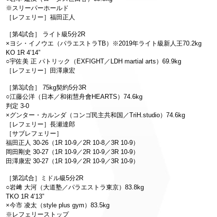
※スリーパーホールド
［レフェリー］福田正人
［第4試合］ ライト級5分2R
×ヨシ・イノウエ（パラエストラTB）※2019年ライト級新人王70.2kg
KO 1R 4’14”
○宇佐美 正 パトリック（EXFIGHT／LDH martial arts）69.9kg
［レフェリー］田澤康宏
［第3試合］ 75kg契約5分3R
○江藤公洋（日本／和術慧舟會HEARTS）74.6kg
判定 3-0
×グンター・カルンダ（コンゴ民主共和国／TriH.studio）74.6kg
［レフェリー］長瀬達郎
［サブレフェリー］
福田正人 30-26（1R 10-9／2R 10-8／3R 10-9）
岡田剛史 30-27（1R 10-9／2R 10-9／3R 10-9）
田澤康宏 30-27（1R 10-9／2R 10-9／3R 10-9）
［第2試合］ミドル級5分2R
○岩﨑 大河（大道塾／パラエストラ東京）83.8kg
TKO 1R 4’13”
×今市 凌太（style plus gym）83.5kg
※レフェリーストップ