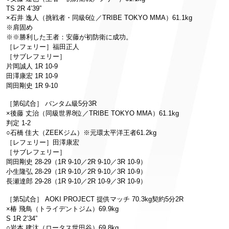
TS 2R 4’39”
×石井 逸人（挑戦者・同級6位／TRIBE TOKYO MMA）61.1kg
※肩固め
※※勝利した王者：安藤が初防衛に成功。
［レフェリー］福田正人
［サブレフェリー］
片岡誠人 1R 10-9
田澤康宏 1R 10-9
岡田剛史 1R 9-10
［第6試合］ バンタム級5分3R
×後藤 丈治（同級世界8位／TRIBE TOKYO MMA）61.1kg
判定 1-2
○石橋 佳大（ZEEKジム）※元環太平洋王者61.2kg
［レフェリー］田澤康宏
［サブレフェリー］
岡田剛史 28-29（1R 9-10／2R 9-10／3R 10-9）
小生隆弘 28-29（1R 9-10／2R 9-10／3R 10-9）
長瀬達郎 29-28（1R 9-10／2R 10-9／3R 10-9）
［第5試合］ AOKI PROJECT 提供マッチ 70.3kg契約5分2R
×椿 飛鳥（トライデントジム）69.9kg
S 1R 2’34”
○岩本 建汰（ロータス世田谷）69.8kg