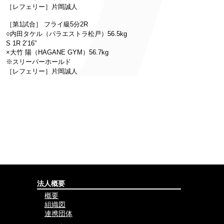
［レフェリー］片岡誠人
［第1試合］ フライ級5分2R
○内田タケル（パラエストラ松戸）56.5kg
S 1R 2’16”
×大竹 陽（HAGANE GYM）56.7kg
※スリーパーホールド
［レフェリー］片岡誠人
法人概要
概要
組織図
連携団体