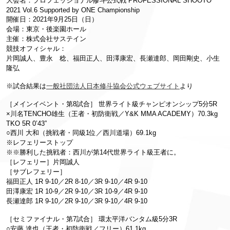
大会名：プロフェッショナル修斗公式戦 PROFESSIONAL SHOOTO
2021 Vol.6 Supported by ONE Championship
開催日：2021年9月25日（日）
会場：東京・後楽園ホール
主催：株式会社サステイン
競技オフィシャル：
片岡誠人、豊永 稔、福田正人、田澤康宏、長瀬達郎、岡田剛史、小生
隆弘
※
試合結果は
一般社団法人日本修斗協会公式ウェブサイト
より
［メインイベント・第8試合］ 世界ライト級チャンピオンシップ5分5R
×川名TENCHO雄生（王者・初防衛戦／Y&K MMA ACADEMY）70.3kg
TKO 5R 0’43”
○西川 大和（挑戦者・同級1位／西川道場）69.1kg
※レフェリーストップ
※※勝利した挑戦者：西川が第14代世界ライト級王者に。
［レフェリー］片岡誠人
［サブレフェリー］
福田正人 1R 9-10／2R 8-10／3R 9-10／4R 9-10
田澤康宏 1R 10-9／2R 9-10／3R 10-9／4R 9-10
長瀬達郎 1R 9-10／2R 9-10／3R 9-10／4R 9-10
［セミファイナル・第7試合］ 環太平洋バンタム級5分3R
○安藤 達也（王者・初防衛戦／フリー）61.1kg