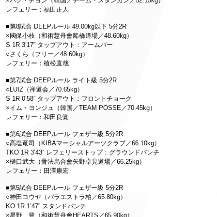
×パク・チヨン（韓国／チーム・スタンガン／52.15kg）
レフェリー：福田正人
■第8試合 DEEPルール 49.00kg以下 5分2R
×國保小枝（和術慧舟會船橋道場／48.60kg）
S 1R 3’17” タップアウト：アームバー
○さくら（フリー／48.60kg）
レフェリー：植松直哉
■第7試合 DEEPルール ライト級 5分2R
○LUIZ（禅道会／70.65kg）
S 1R 0’58” タップアウト：フロントチョーク
×イム・ヨンジュ（韓国／TEAM POSSE／70.45kg）
レフェリー：和田良覚
■第6試合 DEEPルール フェザー級 5分2R
○高塩竜司（KIBAマーシャルアーツクラブ／66.10kg）
TKO 1R 3’43” レフェリーストップ：グラウンドパンチ
×樋口武大（骨法烏合會矢野卓見道場／66.25kg）
レフェリー：田澤康宏
■第5試合 DEEPルール フェザー級 5分2R
○神田コウヤ（パラエストラ柏／65.80kg）
KO 1R 1’47” スタンドパンチ
×星野 豊（和術慧舟會HEARTS／65.90kg）