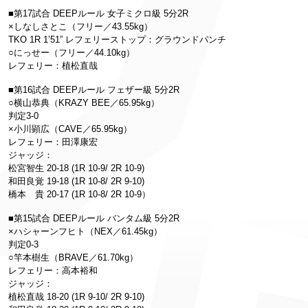
■第17試合 DEEPルール 女子ミクロ級 5分2R
×しなしさとこ（フリー／43.55kg）
TKO 1R 1’51” レフェリーストップ：グラウンドパンチ
○にっせー（フリー／44.10kg）
レフェリー：植松直哉
■第16試合 DEEPルール フェザー級 5分2R
○横山恭典（KRAZY BEE／65.95kg）
判定3-0
×小川顕広（CAVE／65.95kg）
レフェリー：田澤康宏
ジャッジ：
松宮智生 20-18 (1R 10-9/ 2R 10-9)
和田良覚 19-18 (1R 10-8/ 2R 9-10)
橋本 貴 20-17 (1R 10-8/ 2R 10-9）
■第15試合 DEEPルール バンタム級 5分2R
×ハシャーンフヒト（NEX／61.45kg）
判定0-3
○竿本樹生（BRAVE／61.70kg）
レフェリー：高本裕和
ジャッジ：
植松直哉 18-20 (1R 9-10/ 2R 9-10)