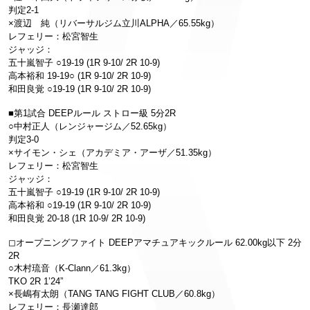
判定2-1
×渡辺 純（リバーサルジム立川ALPHA／65.55kg）
レフェリー：松宮智生
ジャッジ：
五十嵐智子 ○19-19 (1R 9-10/ 2R 10-9)
高本裕和 19-19○ (1R 9-10/ 2R 10-9)
和田良覚 ○19-19 (1R 9-10/ 2R 10-9)
■第1試合 DEEPルール ストロー級 5分2R
○中村正人（レンジャージム／52.65kg）
判定3-0
×サイモン・シェ（アカデミア・アーザ／51.35kg）
レフェリー：松宮智生
ジャッジ：
五十嵐智子 ○19-19 (1R 9-10/ 2R 10-9)
高本裕和 ○19-19 (1R 9-10/ 2R 10-9)
和田良覚 20-18 (1R 10-9/ 2R 10-9)
◻︎オープニングファイト DEEPアマチュアキックルール 62.00kg以下 2分
2R
○木村琉音（K-Clann／61.3kg）
TKO 2R 1’24”
×長嶋有太朗（TANG TANG FIGHT CLUB／60.8kg）
レフェリー：長瀬達郎