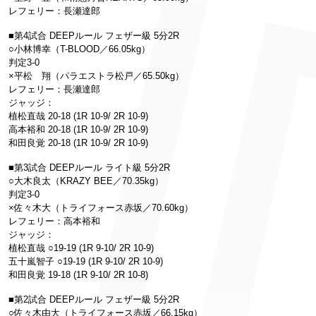
レフェリー：長瀬達郎
■第4試合 DEEPルール フェザー級 5分2R
○小林博幸（T-BLOOD／66.05kg）
判定3-0
×平松 翔（パラエストラ松戸／65.50kg）
レフェリー：長瀬達郎
ジャッジ：
植松直哉 20-18 (1R 10-9/ 2R 10-9)
高本裕和 20-18 (1R 10-9/ 2R 10-9)
和田良覚 20-18 (1R 10-9/ 2R 10-9)
■第3試合 DEEPルール ライト級 5分2R
○大木良太（KRAZY BEE／70.35kg）
判定3-0
×佐々木大（トライフォース赤坂／70.60kg）
レフェリー：高本裕和
ジャッジ：
植松直哉 ○19-19 (1R 9-10/ 2R 10-9)
五十嵐智子 ○19-19 (1R 9-10/ 2R 10-9)
和田良覚 19-18 (1R 9-10/ 2R 10-8)
■第2試合 DEEPルール フェザー級 5分2R
○佐々木由大（トライフォース赤坂／66.15kg）