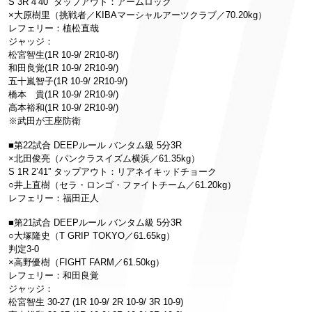
S 3R 4’40” タップアウト：アームロック
×大原樹里（挑戦者／KIBAマーシャルアーツクラブ／70.20kg）
レフェリー：植松直哉
ジャッジ：
松宮智生(1R 10-9/ 2R10-8/)
和田良覚(1R 10-9/ 2R10-9/)
五十嵐智子(1R 10-9/ 2R10-9/)
橋本 貴(1R 10-9/ 2R10-9/)
高本裕和(1R 10-9/ 2R10-9/)
※武田が王座防衛
■第22試合 DEEPルール バンタム級 5分3R
×北田俊亮（パンクラスイズム横浜／61.35kg）
S 1R 2’41” タップアウト：リアネイキッドチョーク
○井上直樹（セラ・ロンゴ・ファイトチーム／61.20kg）
レフェリー：福田正人
■第21試合 DEEPルール バンタム級 5分3R
○大塚隆史（T GRIP TOKYO／61.65kg）
判定3-0
×高野優樹（FIGHT FARM／61.50kg）
レフェリー：和田良覚
ジャッジ：
松宮智生 30-27 (1R 10-9/ 2R 10-9/ 3R 10-9)