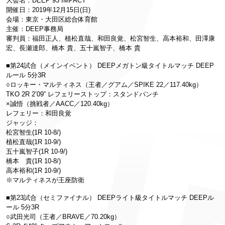
大会名：DEEP 93 IMPACT
開催日：2019年12月15日(日)
会場：東京・大田区総合体育館
主催：DEEP事務局
審判員：福田正人、植松直哉、和田良覚、松宮智生、高本裕和、田澤康
宏、長瀬達郎、橋本 貴、五十嵐智子、橋本 貴
■第24試合（メインイベント） DEEPメガトン級タイトルマッチ DEEP
ルール 5分3R
○ロッキー・マルティネス（王者／グアム／SPIKE 22／117.40kg）
TKO 2R 2’09” レフェリーストップ：スタンドパンチ
×誠悟（挑戦者／AACC／120.40kg）
レフェリー：和田良覚
ジャッジ：
松宮智生(1R 10-8/)
植松直哉(1R 10-9/)
五十嵐智子(1R 10-9/)
橋本 貴(1R 10-8/)
高本裕和(1R 10-9/)
※マルティネスが王座防衛
■第23試合（セミファイナル） DEEPライト級タイトルマッチ DEEPル
ール 5分3R
○武田光司（王者／BRAVE／70.20kg）