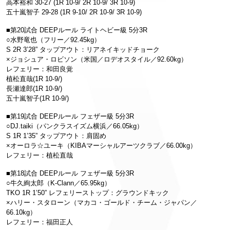
高本裕和 30-27 (1R 10-9/ 2R 10-9/ 3R 10-9)
五十嵐智子 29-28 (1R 9-10/ 2R 10-9/ 3R 10-9)
■第20試合 DEEPルール ライトヘビー級 5分3R
○水野竜也（フリー／92.45kg）
S 2R 3’28” タップアウト：リアネイキッドチョーク
×ジョシュア・ロビソン（米国／ロデオスタイル／92.60kg）
レフェリー：和田良覚
植松直哉(1R 10-9/)
長瀬達郎(1R 10-9/)
五十嵐智子(1R 10-9/)
■第19試合 DEEPルール フェザー級 5分3R
○DJ.taiki（パンクラスイズム横浜／66.05kg）
S 1R 1’35” タップアウト：肩固め
×オーロラ☆ユーキ（KIBAマーシャルアーツクラブ／66.00kg）
レフェリー：植松直哉
■第18試合 DEEPルール フェザー級 5分3R
○牛久絢太郎（K-Clann／65.95kg）
TKO 1R 1’50” レフェリーストップ：グラウンドキック
×ハリー・スタローン（マカコ・ゴールド・チーム・ジャパン／
66.10kg）
レフェリー：福田正人