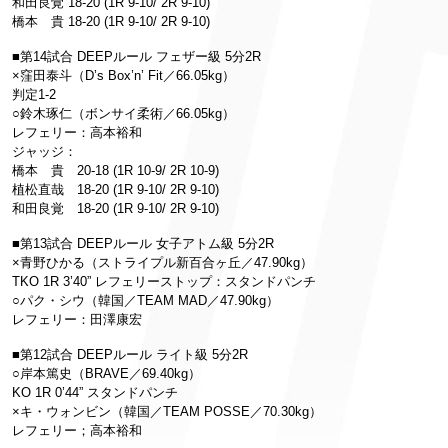
和田良覚 18-20 (1R 9-10/ 2R 9-10)
橋本 貴 18-20 (1R 9-10/ 2R 9-10)
■第14試合 DEEPルール フェザー級 5分2R
×窪田泰斗（D’s Box’n’ Fit／66.05kg）
判定1-2
○鈴木琢仁（ボンサイ柔術／66.05kg）
レフェリー：高本裕和
ジャッジ：
橋本 貴 20-18 (1R 10-9/ 2R 10-9)
植松直哉 18-20 (1R 9-10/ 2R 9-10)
和田良覚 18-20 (1R 9-10/ 2R 9-10)
■第13試合 DEEPルール 女子アトム級 5分2R
×青野ひかる（ストライプル新百合ヶ丘／47.90kg）
TKO 1R 3’40” レフェリーストップ：スタンドパンチ
○パク・シウ（韓国／TEAM MAD／47.90kg）
レフェリー：田澤康宏
■第12試合 DEEPルール ライト級 5分2R
○岸本篤史（BRAVE／69.40kg）
KO 1R 0’44” スタンドパンチ
×キ・ウォンビン（韓国／TEAM POSSE／70.30kg）
レフェリー；高本裕和