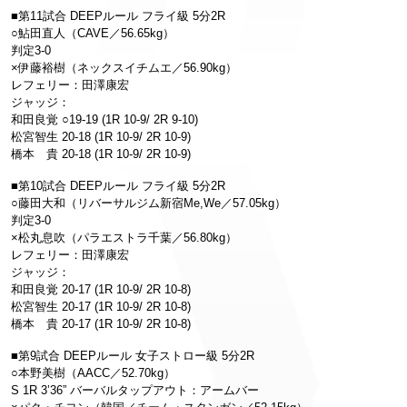
■第11試合 DEEPルール フライ級 5分2R
○鮎田直人（CAVE／56.65kg）
判定3-0
×伊藤裕樹（ネックスイチムエ／56.90kg）
レフェリー：田澤康宏
ジャッジ：
和田良覚 ○19-19 (1R 10-9/ 2R 9-10)
松宮智生 20-18 (1R 10-9/ 2R 10-9)
橋本 貴 20-18 (1R 10-9/ 2R 10-9)
■第10試合 DEEPルール フライ級 5分2R
○藤田大和（リバーサルジム新宿Me,We／57.05kg）
判定3-0
×松丸息吹（パラエストラ千葉／56.80kg）
レフェリー：田澤康宏
ジャッジ：
和田良覚 20-17 (1R 10-9/ 2R 10-8)
松宮智生 20-17 (1R 10-9/ 2R 10-8)
橋本 貴 20-17 (1R 10-9/ 2R 10-8)
■第9試合 DEEPルール 女子ストロー級 5分2R
○本野美樹（AACC／52.70kg）
S 1R 3’36” バーバルタップアウト：アームバー